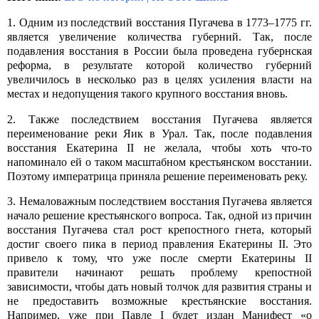
1. Одним из последствий восстания Пугачева в 1773–1775 гг.
является увеличение количества губерний. Так, после
подавления восстания в России была проведена губернская
реформа, в результате которой количество губерний
увеличилось в несколько раз в целях усиления власти на
местах и недопущения такого крупного восстания вновь.
2. Также последствием восстания Пугачева является
переименование реки Яик в Урал. Так, после подавления
восстания Екатерина II не желала, чтобы хоть что-то
напоминало ей о таком масштабном крестьянском восстании.
Поэтому императрица приняла решение переименовать реку.
3. Немаловажным последствием восстания Пугачева является
начало решение крестьянского вопроса. Так, одной из причин
восстания Пугачева стал рост крепостного гнета, который
достиг своего пика в период правления Екатерины II. Это
привело к тому, что уже после смерти Екатерины II
правители начинают решать проблему крепостной
зависимости, чтобы дать новый толчок для развития страны и
не предоставить возможные крестьянские восстания.
Например, уже при Павле I будет издан Манифест «о