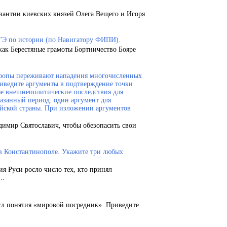
зантии киевских князей Олега Вещего и Игоря
ГЭ по истории (по Навигатору ФИПИ).
как Берестяные грамоты Бортничество Бояре
Европы переживают нападения многочисленных
риведите аргументы в подтверждение точки
ые внешнеполитические последствия для
казанный период: один аргумент для
ейской страны. При изложении аргументов
димир Святославич, чтобы обезопасить свои
 в Константинополе. Укажите три любых
ия Руси росло число тех, кто принял
..
сл понятия «мировой посредник». Приведите