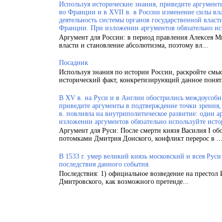
Используя исторические знания, приведите аргументы
во Франции и в XVII в. в России изменение силы вла
деятельность системы органов государственной власт
Франции. При изложении аргументов обязательно ис
Аргумент для России: в период правления Алексея 
власти и становление абсолютизма, поэтому вл...
Посадник
Используя знания по истории России, раскройте смы
исторический факт, конкретизирующий данное понят.
В XV в. на Руси и в Англии обострились междоусобн
приведите аргументы в подтверждение точки зрения, 
в. повлияла на внутриполитическое развитие: один а
изложении аргументов обязательно используйте исто
Аргумент для Руси: После смерти князя Василия I об
потомками Дмитрия Донского, конфликт перерос в ..
В 1533 г. умер великий князь московский и всея Рус
последствия данного события.
Последствия: 1) официальное возведение на престол 
Дмитровского, как возможного претенде...