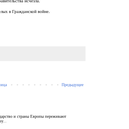
авительства исчезла.
елых в Гражданской войне.
ница
Предыдущее
ударство и страны Европы переживают
у...