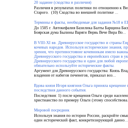
20 задание (сходства и различия)
Различия в результатах политики по отношению к Ви
Старого. (10) Сходства во внешней политике ...
Термины и факты, необходимые для задания №18 в Е
До 1505 г. Автокефалия Базилика Балты Барщина Бас
Боярская дума Былины Варяги Вервь Вече Вира Во...
В VIII-XI вв. Древнерусское государство и страны 
кочевых народов. Используя исторические знания, п
зрения, что противостояние кочевникам имело важн
Древнерусского государства и европейских стран в у
Древнерусского государства и один для любой европ
обязательно используйте исторические факты.
Аргумент для Древнерусского государства: Князь Вла
владения от набегов печенегов, приказал воз...
Вдова князя Игоря княгиня Ольга приняла крещение
последствия данного события.
Последствия: 1) после крещения Ольги среди населен
христианство по примеру Ольги (этому способствова.
Мировой посредник
Используя знания по истории России, раскройте смы
один исторический факт, конкретизирующий данно...