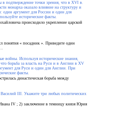
 в подтверждение точки зрения, что в XVI в.
сти монарха оказало влияние на структуру и
и: один аргумент для России и один для
пользуйте исторические факты.
Михайловича происходило укрепление царской
сл понятия « посадник ». Приведите один
..
ые войны. Используя исторические знания,
что борьба за власть на Руси и в Англии в XV
ргумент для Руси и один для Англии. При
рические факты.
острилась династическая борьба между
.
и Василий III. Укажите три любых политических
Ивана IV ; 2) заключение в темницу князя Юрия