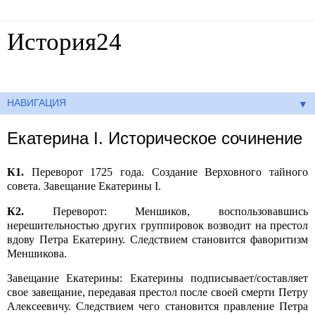
История24
Готовые сочинения по истории
▼
Екатерина I. Историческое сочинение
К1.
Переворот 1725 года. Создание Верховного тайного
совета. Завещание Екатерины
I
.
К2.
Переворот: Меншиков, воспользовавшись
нерешительностью других группировок возводит на престол
вдову Петра Екатерину. Следствием становится фаворитизм
Меншикова.
Завещание Екатерины: Екатерины подписывает/составляет
свое завещание, передавая престол после своей смерти Петру
Алексеевичу. Следствием чего становится правление Петра