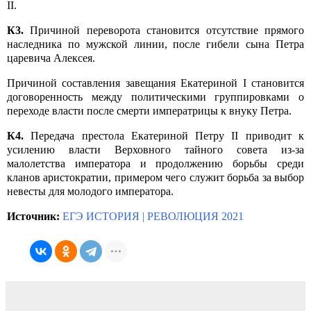
II
.
К3.
Причиной переворота становится отсутствие прямого
наследника по мужской линии, после гибели сына Петра
царевича Алексея.
Причиной составления завещания Екатериной
I
становится
договоренность между политическими группировками о
переходе власти после смерти императрицы к внуку Петра.
К4.
Передача престола Екатериной Петру
II
приводит к
усилению власти Верховного тайного совета из-за
малолетства императора и продолжению борьбы среди
кланов аристократии, примером чего служит борьба за выбор
невесты для молодого императора.
Источник:
ЕГЭ ИСТОРИЯ | РЕВОЛЮЦИЯ 2021