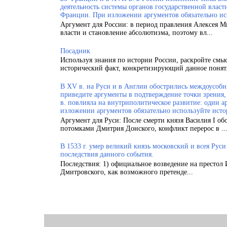
деятельность системы органов государственной власт
Франции. При изложении аргументов обязательно ис
Аргумент для России: в период правления Алексея 
власти и становление абсолютизма, поэтому вл...
Посадник
Используя знания по истории России, раскройте смы
исторический факт, конкретизирующий данное понят.
В XV в. на Руси и в Англии обострились междоусобн
приведите аргументы в подтверждение точки зрения, 
в. повлияла на внутриполитическое развитие: один а
изложении аргументов обязательно используйте исто
Аргумент для Руси: После смерти князя Василия I об
потомками Дмитрия Донского, конфликт перерос в ..
В 1533 г. умер великий князь московский и всея Рус
последствия данного события.
Последствия: 1) официальное возведение на престол 
Дмитровского, как возможного претенде...