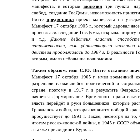
манифеста, в который
включил
три пункта: дар
свобод, создание ГосДумы, невозможность приняти
Витте
предоставил
проект манифеста на утверж
Манифест 17 октября 1905 г., который даровал насел
провозгласил создание ГосДумы, открывал дорогу 
и т.д.
Данные действия властей способст
напряженности, т.к. удовлетворяли частично 
действия продолжалась до 1907 г.
В реальности Г
вторым, имела небольшие полномочия.
Таким образом, имя С.Ю. Витте оставило знач
Манифест 17 октября 1905 г. имел временный ко
разрешали сложившейся политической и социальн
стране, поэтому в 1917 г. в результате Февраль
начнется формирование Временного правительств
власть перейдёт в руки большевиков, которые рас
Гражданская война, которая кончится победой крас
просуществует до 1991 г. Также, несмотря на то,
итогам русско-японской войны, в 1945 г. СССР объ
а также присоединит Курилы.