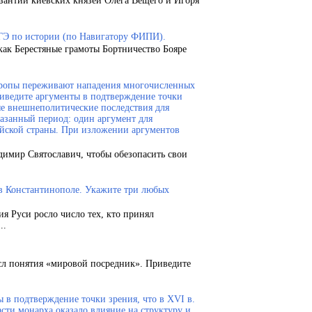
зантии киевских князей Олега Вещего и Игоря
ГЭ по истории (по Навигатору ФИПИ).
как Берестяные грамоты Бортничество Бояре
Европы переживают нападения многочисленных
риведите аргументы в подтверждение точки
ые внешнеполитические последствия для
казанный период: один аргумент для
ейской страны. При изложении аргументов
димир Святославич, чтобы обезопасить свои
 в Константинополе. Укажите три любых
ия Руси росло число тех, кто принял
..
сл понятия «мировой посредник». Приведите
 в подтверждение точки зрения, что в XVI в.
сти монарха оказало влияние на структуру и