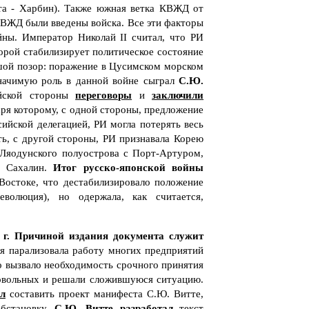
та - Харбин). Также южная ветка КВЖД от
ВЖД были введены войска. Все эти факторы
йны. Император Николай II считал, что РИ
орой стабилизирует политическое состояние
шой позор: поражение в Цусимском морском
Значимую роль в данной войне сыграл
С.Ю.
йской стороны
переговоры
и
заключили
ря которому, с одной стороны, предложение
ийской делегацией, РИ могла потерять весь
ь, с другой стороны, РИ признавала Корею
 Ляодунского полуострова с Порт-Артуром,
а Сахалин.
Итог русско-японской войны
Востоке, что дестабилизировало положение
еволюция), но одержала, как считается,
г.
Причиной издания документа служит
ая парализовала работу многих предприятий
то вызвало необходимость срочного принятия
довольных и решали сложившуюся ситуацию.
л
составить проект манифеста С.Ю. Витте,
обстановку.
С.Ю. Витте
разработал
текст