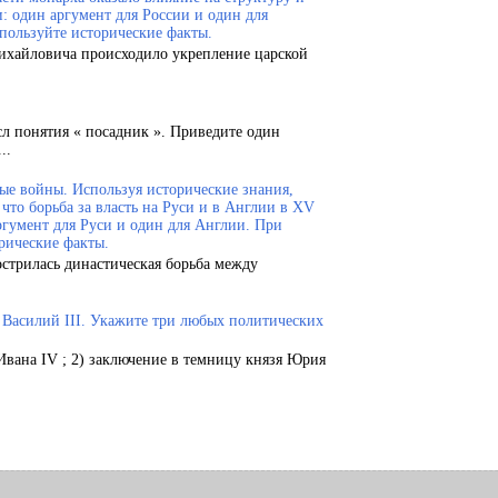
и: один аргумент для России и один для
пользуйте исторические факты.
Михайловича происходило укрепление царской
сл понятия « посадник ». Приведите один
..
ые войны. Используя исторические знания,
что борьба за власть на Руси и в Англии в XV
ргумент для Руси и один для Англии. При
рические факты.
острилась династическая борьба между
.
и Василий III. Укажите три любых политических
Ивана IV ; 2) заключение в темницу князя Юрия