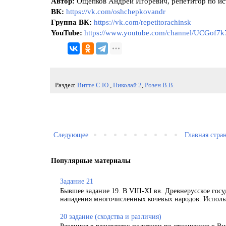
Автор:
Ощепков Андрей Игоревич, репетитор по и
ВК:
https://vk.com/oshchepkovandr
Группа ВК:
https://vk.com/repetitorachinsk
YouTube:
https://www.youtube.com/channel/UCGof7
Раздел:
Витте С.Ю.
,
Николай 2
,
Розен В.В.
Следующее
Главная стра
Популярные материалы
Задание 21
Бывшее задание 19. В VIII-XI вв. Древнерусское гос
нападения многочисленных кочевых народов. Использ
20 задание (сходства и различия)