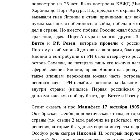
полуостров на 25 лет. Была построена КВЖД (Чи
Харбина до Порт-Артура. Под предлогом охраны К
вызывали гнев Японии и стали причинами для во
нужна маленькая победоносная война, победа в кот
дел в стране. Но вместо победы Россию ждал боль
сражении, сдача Порт-Артура и многое другое. 
Витте
и
Р.Р. Розен
, которые
провели
с росси
Портсмутский мирный договор с японцами, благода
Японии о контрибуции от РИ было отвергнуто росс
остров Сахалин, но потеряла лишь его южную част
сферой влияния Японии, право Японии на аренду
также японцам переходила южная часть остров
неоднозначен – РИ ослабила позиции на Дальнем 
внутри страны (началась Первая российская р
дипломатическую победу благодаря Витте и Розену.
Стоит сказать и про
Манифест 17 октября 1905 
Октябрьская всеобщая политическая стачка, котор
страны (т.к. свыше 2 млн. рабочих не работало), ч
решения, которые бы удовлетворяли интересы не
Особую роль сыграл
Николай II,
который
поручи
который бы смог урегулировать политическую 