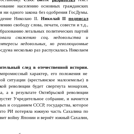
ование населению основных гражданских
я ни одного закона без одобрения ГосДумы.
дение Николаю II.
Николай II
подписал
ению свободу слова, печати, совести и т.д.,
образованию легальных политических партий
вовали снижению соц. недовольства и
интересы недовольных, но революционные
осдума несколько раз распускалась Николаем
ительный след в отечественной истории.
мпромиссный характер, его положения не
ой ситуации (крестьянское малоземелье) в
ской революции будет свергнута монархия,
а, а в результате Октябрьской революции
пустят Учредительное собрание, и начнется
ных и созданием СССР, государства, которое
 что РИ потеряла южную часть Сахалина по
явит войну Японии и вернёт южный Сахалин,