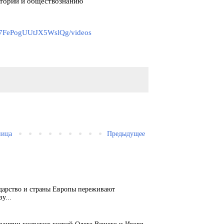
стории и обществознанию
k7FePogUUtJX5WslQg/videos
ница
Предыдущее
ударство и страны Европы переживают
у...