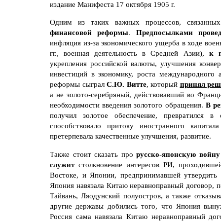
издание Манифеста 17 октября 1905 г.
Одним из таких важных процессов, связанны
финансовой реформы
.
Предпосылками прове
инфляция из-за экономического ущерба в ходе воен
гг., военная деятельность в Средней Азии),
к 
укрепления российской валюты, улучшения конве
инвестиций в экономику, роста международного 
реформы сыграл
С.Ю. Витте
, который
принял реш
а не золото-серебряный, действовавший во Франц
необходимости введения золотого обращения.
В ре
получил золотое обеспечение, превратился в
способствовало притоку иностранного капитал
претерпевала качественные улучшения, развитие.
Также стоит сказать про
русско-японскую войну 
служит
столкновение интересов РИ, проходившей
Востоке, и Японии, предпринимавшей утвердить 
Япония навязала Китаю неравноправный договор, п
Тайвань, Ляодунский полуостров, а также отказыв
другие державы добились того, что Япония выну
Россия сама навязала Китаю неравноправный дог