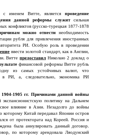
х с именем Витте, является
проведение
дения данной реформы служит
сильная
ных конфликтов (русско-турецкая 1877-1878
причинам можно отнести
необходимость
ртации рубля для привлечения иностранных
авторитета РИ. Особую роль в проведении
ение
ввести золотой стандарт, как в Англии,
ии. Витте
предоставил
Николаю 2 доклад о
зультате
финансовой реформы Витте рубль
 одну из самых устойчивых валют, что
а в РИ, а, следовательно, экономика РИ
1904-1905 гг.
Причинами данной войны
 экспансионистскую политику на Дальнем
свое влияние в Азии. Незадолго до войны
о которому Китай передавал Японии остров
ался от протектората над Кореей. Россия и
ждена была аннулировать данный договор.
овор, по которому арендовала Ляодунский