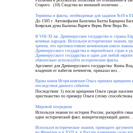
Различия в результатах политики по отношению к Ви
Старого. (10) Сходства во внешней политике ...
Термины и факты, необходимые для задания №18 в Е
До 1505 г. Автокефалия Базилика Балты Барщина Бас
Боярская дума Былины Варяги Вервь Вече Вира Во...
В VIII-XI вв. Древнерусское государство и страны 
кочевых народов. Используя исторические знания, п
зрения, что противостояние кочевникам имело важн
Древнерусского государства и европейских стран в у
Древнерусского государства и один для любой европ
обязательно используйте исторические факты.
Аргумент для Древнерусского государства: Князь Вла
владения от набегов печенегов, приказал воз...
Вдова князя Игоря княгиня Ольга приняла крещение
последствия данного события.
Последствия: 1) после крещения Ольги среди населен
христианство по примеру Ольги (этому способствова.
Мировой посредник
Используя знания по истории России, раскройте смы
один исторический факт, конкретизирующий данно...
Используя исторические знания, приведите аргументы
во Франции и в XVII в. в России изменение силы вла