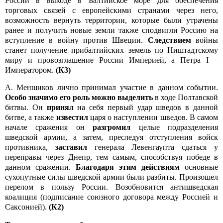
России в выходе в Балтийское море для обеспечения
торговых связей с европейскими странами через него,
возможность вернуть территории, которые были утрачены
ранее и получить новые земли также сподвигли Россию на
вступление в войну против Швеции.
Следствием
войны
станет получение прибалтийских земель по Ништадтскому
миру и провозглашение России Империей, а Петра I –
Императором.
(К3)
А. Меншиков лично принимал участие в данном событии.
Особо значимо его роль можно выделить
в ходе Полтавской
битвы. Он
принял
на себя первый удар шведов в данной
битве, а также
известил
царя о наступлении шведов. В самом
начале сражения он
разгромил
целые подразделения
шведской армии, а затем, преследуя отступления войск
противника,
заставил
генерала Левенгаупта сдаться у
переправы через Днепр, тем самым, способствуя победе в
данном сражении.
Благодаря этим действиям
основные
сухопутные силы шведской армии были разбиты. Произошел
перелом в пользу России. Возобновится антишведская
коалиция (подписание союзного договора между Россией и
Саксонией).
(К2)