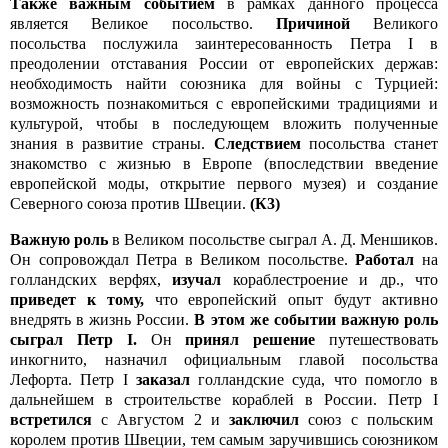
Также важным событием
в рамках данного процесса
является Великое посольство.
Причиной
Великого
посольства послужила заинтересованность Петра I в
преодолении отставания России от европейских держав:
необходимость найти союзника для войны с Турцией:
возможность познакомиться с европейскими традициями и
культурой, чтобы в последующем вложить полученные
знания в развитие страны.
Следствием
посольства станет
знакомство с жизнью в Европе (впоследствии введение
европейской моды, открытие первого музея) и создание
Северного союза против Швеции.
(К3)
Важную роль
в Великом посольстве сыграл А. Д. Меншиков.
Он сопровождал Петра в Великом посольстве.
Работал
на
голландских верфях,
изучал
кораблестроение и др., что
приведет к тому,
что европейский опыт будут активно
внедрять в жизнь России.
В этом же событии важную роль
сыграл Петр I.
Он
принял решение
путешествовать
инкогнито, назначил официальным главой посольства
Лефорта. Петр I
заказал
голландские суда, что помогло в
дальнейшем в строительстве кораблей в России. Петр I
встретился
с Августом 2 и
заключил
союз с польским
королем против Швеции, тем самым заручившись союзником