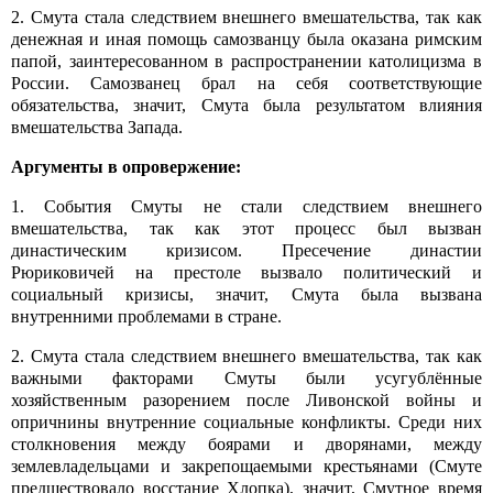
2. Смута стала следствием внешнего вмешательства, так как
денежная и иная помощь самозванцу была оказана римским
папой, заинтересованном в распространении католицизма в
России. Самозванец брал на себя соответствующие
обязательства, значит, Смута была результатом влияния
вмешательства Запада.
Аргументы в опровержение:
1. События Смуты не стали следствием внешнего
вмешательства, так как этот процесс был вызван
династическим кризисом. Пресечение династии
Рюриковичей на престоле вызвало политический и
социальный кризисы, значит, Смута была вызвана
внутренними проблемами в стране.
2. Смута стала следствием внешнего вмешательства, так как
важными факторами Смуты были усугублённые
хозяйственным разорением после Ливонской войны и
опричнины внутренние социальные конфликты. Среди них
столкновения между боярами и дворянами, между
землевладельцами и закрепощаемыми крестьянами (Смуте
предшествовало восстание Хлопка), значит, Смутное время