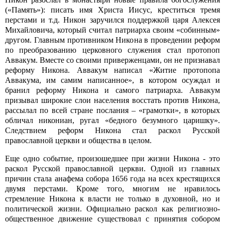
(«Память»): писать имя Христа Иисус, креститься тремя
перстами и т.д. Никон заручился поддержкой царя Алексея
Михайловича, который считал патриарха своим «собинным»
другом. Главным противником Никона в проведении реформ
по преобразованию церковного служения стал протопоп
Аввакум. Вместе со своими приверженцами, он не признавал
реформу Никона. Аввакум написал «Житие протопопа
Аввакума, им самим написанное», в котором осуждал и
бранил реформу Никона и самого патриарха. Аввакум
призывал широкие слои населения восстать против Никона,
рассылал по всей стране послания – «грамотки», в которых
обличал никониан, ругал «бедного безумного царишку».
Следствием реформ Никона стал раскол Русской
православной церкви и общества в целом.
Еще одно событие, произошедшее при жизни Никона - это
раскол Русской православной церкви. Одной из главных
причин стала анафема собора 1656 года на всех крестящихся
двумя перстами. Кроме того, многим не нравилось
стремление Никона к власти не только в духовной, но и
политической жизни. Официально раскол как религиозно-
общественное движение существовал с принятия собором