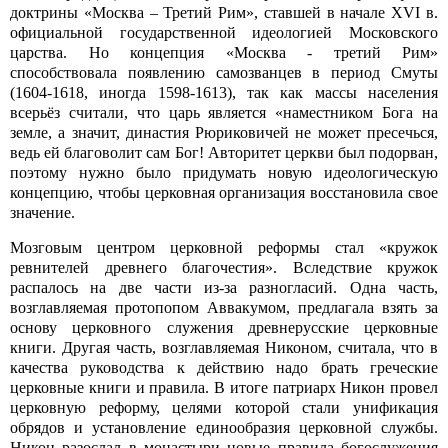
доктрины «Москва – Третий Рим», ставшей в начале XVI в.
официальной государственной идеологией Московского
царства. Но концепция «Москва - третий Рим»
способствовала появлению самозванцев в период Смуты
(1604-1618, иногда 1598-1613), так как массы населения
всерьёз считали, что царь является «наместником Бога на
земле, а значит, династия Рюриковичей не может пресечься,
ведь ей благоволит сам Бог! Авторитет церкви был подорван,
поэтому нужно было придумать новую идеологическую
концепцию, чтобы церковная организация восстановила свое
значение.
Мозговым центром церковной реформы стал «кружок
ревнителей древнего благочестия». Вследствие кружок
распалось на две части из-за разногласий. Одна часть,
возглавляемая протопопом Аввакумом, предлагала взять за
основу церковного служения древнерусские церковные
книги. Другая часть, возглавляемая Никоном, считала, что в
качества руководства к действию надо брать греческие
церковные книги и правила. В итоге патриарх Никон провел
церковную реформу, целями которой стали унификация
обрядов и установление единообразия церковной службы.
Никон разослал в монастыри новые правила богослужения