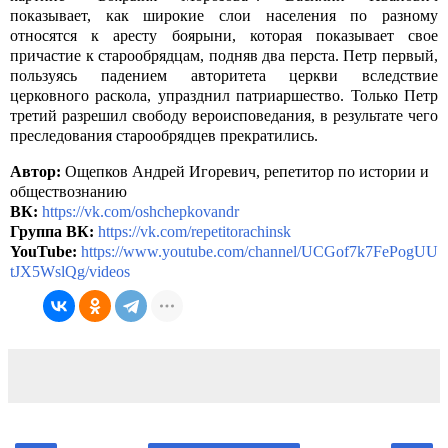
показывает, как широкие слои населения по разному
относятся к аресту боярыни, которая показывает свое
причастие к старообрядцам, подняв два перста. Петр первый,
пользуясь падением авторитета церкви вследствие
церковного раскола, упразднил патриаршество. Только Петр
третий разрешил свободу вероисповедания, в результате чего
преследования старообрядцев прекратились.
Автор:
Ощепков Андрей Игоревич, репетитор по истории и
обществознанию
ВК:
https://vk.com/oshchepkovandr
Группа ВК:
https://vk.com/repetitorachinsk
YouTube:
https://www.youtube.com/channel/UCGof7k7FePogUU
tJX5WslQg/videos