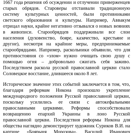
1667 года решения об осуждении и отлучении приверженцев
старых обрядов. Староверы отстаивали традиционную
систему культурных ценностей, были противниками
светского образования и культуры. Например, Аввакум
отрицал науки, крайне негативно отзывался о новых веяниях
в живописи. Старообрядцев поддерживали все слои
населения (духовенство, бояре, казачество, крестьяне и
другие), несмотря на крайние меры, предпринимаемые
старообрядцами. Например, раскольники объявили, что для
противостояния со «злом» нужно очищать свою душу с
помощью огня – добровольно сжигать себя заживо.
Последствием раскола русской православной церкви стало
Соловецкое восстание, длившееся около 8 лет.
Историческое значение этих событий заключается в том, что,
благодаря реформам Никона произошло укрепление
международного положения Русской православной церкви,
поскольку усилились ее связи с автокефальными
православными церквями. Реформы способствовали
возвращению епархий Украины в лоно Русской
православной церкви. Последствия реформы Никона для
общества наглядно демонстрирует художник Суриков В.И. на
картине «Боярыня Морозова». Василий Иванович